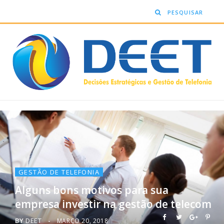
GESTÃO DE TELEFONIA
Alguns bons motivos para sua
empresa investir na gestão de telecom
BY
DEET
MARÇO 20, 2018