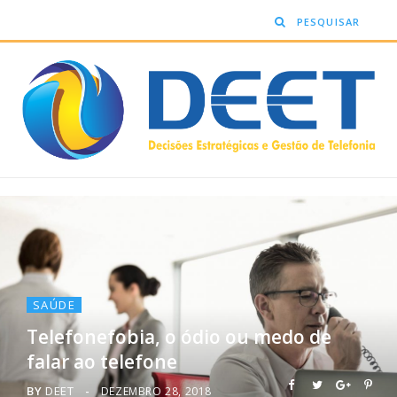
SAÚDE
Telefonefobia, o ódio ou medo de
falar ao telefone
BY
DEET
DEZEMBRO 28, 2018