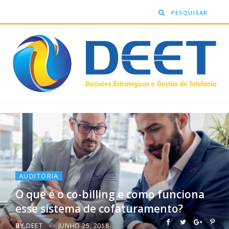
AUDITORIA
O que é o co-billing e como funciona
esse sistema de cofaturamento?
BY
DEET
JUNHO 25, 2018